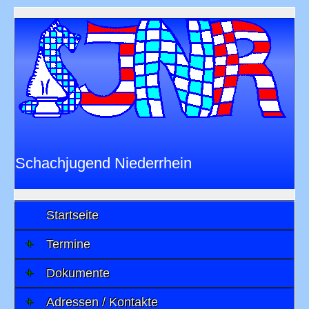
Schachjugend Niederrhein
im
Niederrheinischen Schachverband 1901
e.V.
Startseite
Termine
Dokumente
Adressen / Kontakte