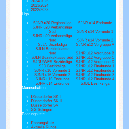
2024/2025
2023/2024
2022/2023
Liga
SJNR u20 Regionalliga
SJNR u14 Endrunde
SJNR u20 Verbandsliga
Süd
SJNR u14 Vorrunde 1
SJNR u20 Verbandsliga
Nord
SJNR u14 Vorrunde 2
SJLN Bezirksliga
SJNR u12 Vorgruppe A
SJLN Bezirksklasse
Nord
SJNR u12 Vorgruppe B
SJLN Bezirksklasse Süd
SJNR u12 Vorgruppe C
SJDU/WES Bezirksliga
SJNR u12 Vorgruppe D
SJD Bezirksliga
SJNR u12 Finalrunde 1
SJNR u16 Vorrunde 1
SJNR u12 Finalrunde 2
SJNR u16 Vorrunde 2
SJNR u12 Finalrunde 3
SJNR u16 Endrunde
SJNR u12 Finalrunde 4
SJNR u14 Endrunde
SJBL Bezirksliga
Mannschaften
Düsseldorfer SK I
Düsseldorfer SK II
Düsseldorfer SV
SG Solingen
Paarungsliste
Paarungsliste
Aktuelle Runde