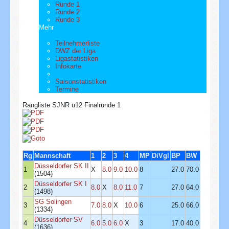
Runde 1
Runde 2
Runde 3
Mehr
Teilnehmerliste
DWZ der Liga
Ligastatistiken
Infokarte
Saisonstatistiken
Termine
Rangliste SJNR u12 Finalrunde 1
Rg
Mannschaft
1
2
3
4
MP
DiVgl
BP
BW
Düsseldorfer SK II
1
X
8.0
9.0
10.0
8
27.0
70.0
(1504)
Düsseldorfer SK I
2
8.0
X
8.0
11.0
7
27.0
64.0
(1498)
SG Solingen
3
7.0
8.0
X
10.0
6
25.0
66.0
(1334)
Düsseldorfer SV
4
6.0
5.0
6.0
X
3
17.0
40.0
(1636)