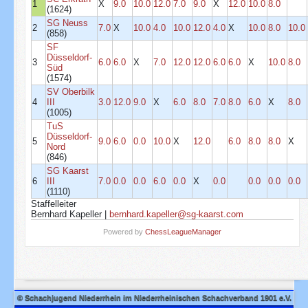
1
X
9.0
10.0
12.0
7.0
9.0
X
12.0
10.0
8.0
(1624)
SG Neuss
2
7.0
X
10.0
4.0
10.0
12.0
4.0
X
10.0
8.0
10.0
(858)
SF
Düsseldorf-
3
6.0
6.0
X
7.0
12.0
12.0
6.0
6.0
X
10.0
8.0
Süd
(1574)
SV Oberbilk
4
III
3.0
12.0
9.0
X
6.0
8.0
7.0
8.0
6.0
X
8.0
(1005)
TuS
Düsseldorf-
5
9.0
6.0
0.0
10.0
X
12.0
6.0
8.0
8.0
X
Nord
(846)
SG Kaarst
6
III
7.0
0.0
0.0
6.0
0.0
X
0.0
0.0
0.0
0.0
(1110)
Staffelleiter
Bernhard Kapeller |
bernhard.kapeller@sg-kaarst.com
Powered by
ChessLeagueManager
© Schachjugend Niederrhein im Niederrheinischen Schachverband 1901 e.V.