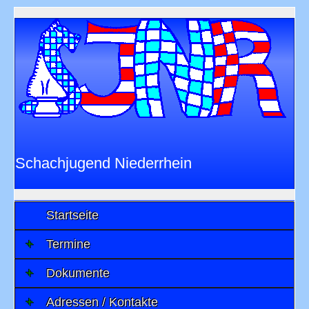
Schachjugend Niederrhein
im
Niederrheinischen Schachverband 1901
e.V.
Startseite
Termine
Dokumente
Adressen / Kontakte