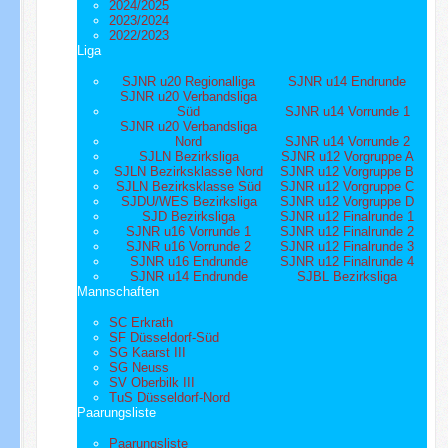
2024/2025
2023/2024
2022/2023
Liga
SJNR u20 Regionalliga
SJNR u14 Endrunde
SJNR u20 Verbandsliga
Süd
SJNR u14 Vorrunde 1
SJNR u20 Verbandsliga
Nord
SJNR u14 Vorrunde 2
SJLN Bezirksliga
SJNR u12 Vorgruppe A
SJLN Bezirksklasse Nord
SJNR u12 Vorgruppe B
SJLN Bezirksklasse Süd
SJNR u12 Vorgruppe C
SJDU/WES Bezirksliga
SJNR u12 Vorgruppe D
SJD Bezirksliga
SJNR u12 Finalrunde 1
SJNR u16 Vorrunde 1
SJNR u12 Finalrunde 2
SJNR u16 Vorrunde 2
SJNR u12 Finalrunde 3
SJNR u16 Endrunde
SJNR u12 Finalrunde 4
SJNR u14 Endrunde
SJBL Bezirksliga
Mannschaften
SC Erkrath
SF Düsseldorf-Süd
SG Kaarst III
SG Neuss
SV Oberbilk III
TuS Düsseldorf-Nord
Paarungsliste
Paarungsliste