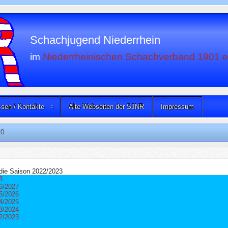
Schachjugend Niederrhein
im
Niederrheinischen Schachverband 1901 e
sen / Kontakte
Alte Webseiten der SJNR
Impressum
0
r die Saison 2022/2023
3
6/2027
5/2026
4/2025
3/2024
2/2023