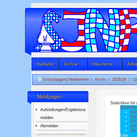
Startseite
Termine
Dokumente
Adres
Schachjugend Niederrhein
Archiv
2025/26
U2
Meldungen
Statistiken fü
2022/202
Aufstellungen/Ergebnisse
202
202
melden
202
Abmelden
202
202
Liga