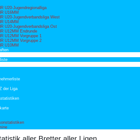
R U20-Jugendregionalliga
NR U16MM
R U20-Jugendverbandsliga West
NR U14MM
R U20-Jugendverbandsliga Ost
R U12MM Endrunde
R U12MM Vorgruppe 1
R U12MM Vorgruppe 2
NR U10MM
ften
iste
lnehmerliste
 der Liga
statistiken
karte
sonstatistiken
mine
atistik aller Bretter aller Ligen