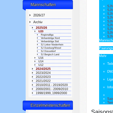
Mannschaften
SJN
SJ
SJN
2026/27
SJ
SJN
Archiv
SJN
2025/26
SJN
U20
SJN
Regionalliga
SJ
Verbandsliga Nord
Mannscha
Verbandsliga Süd
SJ Linker Niederrhein
Paarungsl
SJ Duisburg/Wesel
SJ Düsseldorf
SJ Bergisch Land
Mehr
U16
U14
Tei
U12
2024/2025
DWZ
2023/2024
2022/2023
Liga
2021/2022
2010/2011 - 2019/2020
Info
2000/2001 - 2009/2010
1998/1999, 1999/2000
Sai
Ter
Einzelmeisterschaften
Saisonst