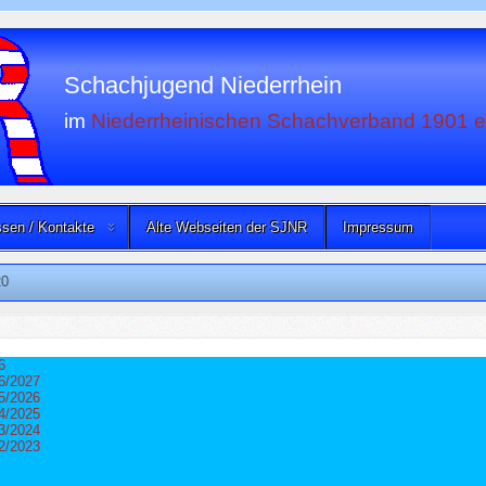
Schachjugend Niederrhein
im
Niederrheinischen Schachverband 1901 e
sen / Kontakte
Alte Webseiten der SJNR
Impressum
0
6
6/2027
5/2026
4/2025
3/2024
2/2023