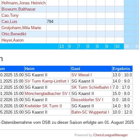
Hofmann,Jonas Heinrich
Biswurm,Balthasar
Cao,Tony
Cao,Luis
794
Grotjohann,Mila Marie
Otto,Benedikt
Heyer,Aaron
13
9
7
8
0
9
10
56
4
n
tum
Heim
Gast
Ergebnis
10.2025 15:00
SG Kaarst II
SV Wesel I
13.0 : 10.0
11.2025 15:00
SV Turm Kamp-Lintfort I
SG Kaarst II
14.0 : 9.0
12.2025 15:00
SG Kaarst II
SK Turm Schiefbahn I
7.0 : 17.0
01.2026 15:00
Mönchengladbacher SV I
SG Kaarst II
15.0 : 8.0
02.2026 15:00
SG Kaarst II
Düsseldorfer SV I
0.0 : 18.0
03.2026 15:00
Krefelder SK Turm II
SG Kaarst II
14.0 : 9.0
05.2026 15:00
SG Kaarst II
Bahn-SC Wuppertal I
10.0 : 12.0
Z-Datenübernahme vom DSB zu dieser Saison erfolgte am 01. August 2025
Powered by
ChessLeagueManager