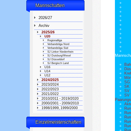
Mannschaften
2026/27
Archiv
2025/26
U20
Regionalliga
Verbandsliga Nord
Verbandsliga Süd
SJ Linker Niederrhein
Mannscha
SJ Duisburg/Wesel
SJ Düsseldorf
SJ Bergisch Land
Bah
U16
Düs
U14
Kre
U12
Mön
2024/2025
SG 
2023/2024
SK 
2022/2023
SV 
2021/2022
SV 
2010/2011 - 2019/2020
Paarungsl
2000/2001 - 2009/2010
Akt
1998/1999, 1999/2000
Run
Run
Run
Run
Einzelmeisterschaften
Run
Run