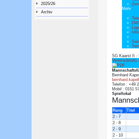
2025/26
Zen
Mehr
Archiv
Tei
DWZ
Liga
Info
Sai
Ter
SG Kaarst II -
Vereinsdetails
Mannschaftsf
Bernhard Kapel
bernhard.kape
Telefon : +49 
Mobil : 0151 
Spiellokal
Mannsch
Rang
Titel
2 - 7
2 - 8
2 - 9
2 - 10