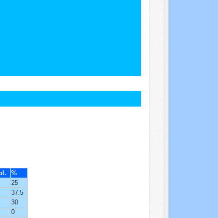
pl.
%
25
37.5
30
0