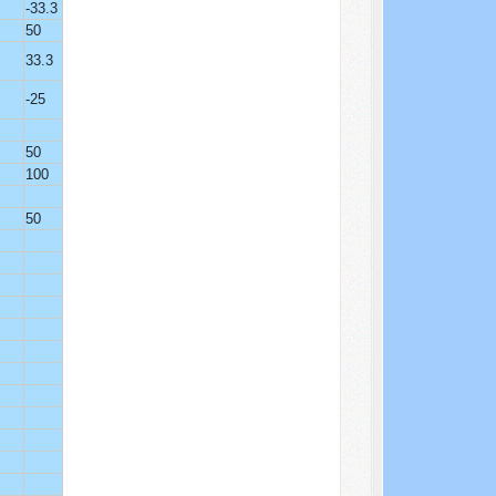
-33.3
50
33.3
-25
50
100
50