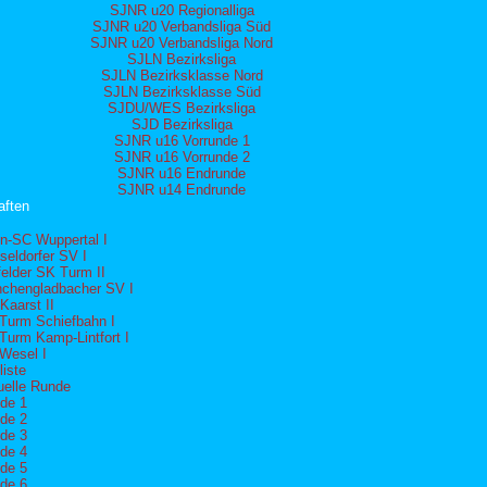
SJNR u20 Regionalliga
SJNR u20 Verbandsliga Süd
SJNR u20 Verbandsliga Nord
SJLN Bezirksliga
SJLN Bezirksklasse Nord
SJLN Bezirksklasse Süd
SJDU/WES Bezirksliga
SJD Bezirksliga
SJNR u16 Vorrunde 1
SJNR u16 Vorrunde 2
SJNR u16 Endrunde
SJNR u14 Endrunde
ften
n-SC Wuppertal I
seldorfer SV I
felder SK Turm II
chengladbacher SV I
Kaarst II
Turm Schiefbahn I
Turm Kamp-Lintfort I
Wesel I
iste
uelle Runde
de 1
de 2
de 3
de 4
de 5
de 6