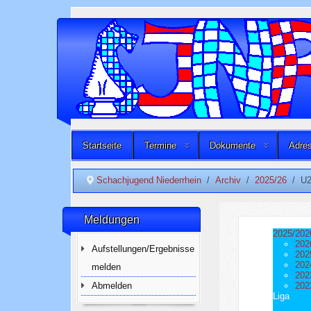
Startseite
Termine
Dokumente
Adres
Schachjugend Niederrhein
Archiv
2025/26
U2
Meldungen
2025/202
202
Aufstellungen/Ergebnisse
202
202
melden
202
Abmelden
202
Liga