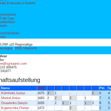
trale Endrunde in Krefeld
lnehmerliste
 der Liga
statistiken
karte
sonstatistiken
mine
 SJNR u20 Regionalliga
 anzeigen
|
DWZ Übersicht
ührer
ler
ller@sg-kaarst.com
2131 605475
57241877
aftsaufstellung
Name
DWZ
1
2
3
4
5
6
7
Pkt.
S
Kühnhold,Justus
1675
3
1
-
2
6
4
Merkel,Anton
1683
2
2
2
1
7
4
Osaulenko,Danylo
1655
2
1
1
1
3
8
5
Kopetschke,Florian
1472
2
-
2
2