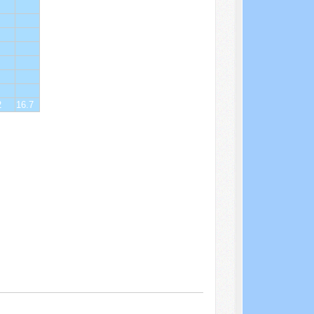
2
16.7