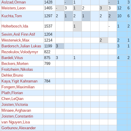
Aslzad,Orman
1428
-
1
-
1
3
Meisters,Leon
1465
-
3
1
2
3
3
12
6
Kuchta,Tom
1297
2
1
2
1
2
2
10
6
Holterbosch,Ida
1537
1
-
1
2
Sevim,Anil Finn Atif
1204
Westerwick,Max
1214
2
2
1
Bardorsch,Julian Lukas
1199
3
3
1
Rezekulov,Volodymyr
822
Bardeli,Vitus
875
3
1
4
2
Beckers,Morten
799
Froitzheim,Nikolas
Dehler,Bruno
Kaya,Yigit Kahraman
784
Fongern,Maximilian
Plath,Florian
Chen,LeQian
Joisten,Victoria
Minaee,Arghavan
Joisten,Constantin
van Nguyen,Lisa
Gorbunov,Alexander