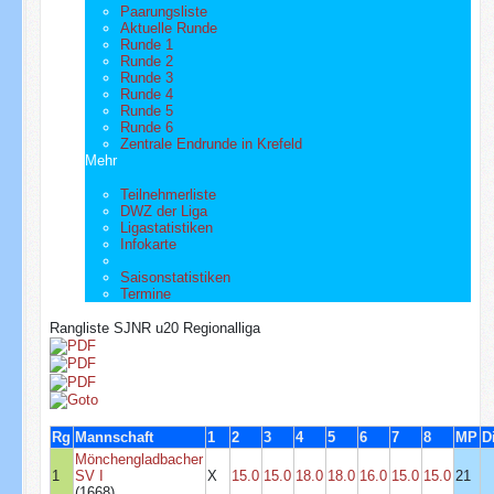
Paarungsliste
Aktuelle Runde
Runde 1
Runde 2
Runde 3
Runde 4
Runde 5
Runde 6
Zentrale Endrunde in Krefeld
Mehr
Teilnehmerliste
DWZ der Liga
Ligastatistiken
Infokarte
Saisonstatistiken
Termine
Rangliste SJNR u20 Regionalliga
Rg
Mannschaft
1
2
3
4
5
6
7
8
MP
D
Mönchengladbacher
1
SV I
X
15.0
15.0
18.0
18.0
16.0
15.0
15.0
21
(1668)