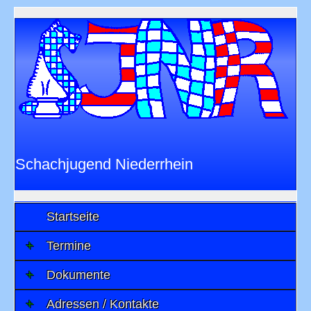
Schachjugend Niederrhein
im
Niederrheinischen Schachverband 1901
e.V.
Startseite
Termine
Dokumente
Adressen / Kontakte