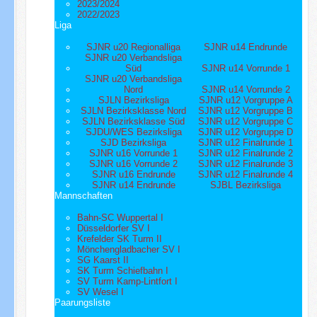
2023/2024
2022/2023
Liga
SJNR u20 Regionalliga
SJNR u14 Endrunde
SJNR u20 Verbandsliga
Süd
SJNR u14 Vorrunde 1
SJNR u20 Verbandsliga
Nord
SJNR u14 Vorrunde 2
SJLN Bezirksliga
SJNR u12 Vorgruppe A
SJLN Bezirksklasse Nord
SJNR u12 Vorgruppe B
SJLN Bezirksklasse Süd
SJNR u12 Vorgruppe C
SJDU/WES Bezirksliga
SJNR u12 Vorgruppe D
SJD Bezirksliga
SJNR u12 Finalrunde 1
SJNR u16 Vorrunde 1
SJNR u12 Finalrunde 2
SJNR u16 Vorrunde 2
SJNR u12 Finalrunde 3
SJNR u16 Endrunde
SJNR u12 Finalrunde 4
SJNR u14 Endrunde
SJBL Bezirksliga
Mannschaften
Bahn-SC Wuppertal I
Düsseldorfer SV I
Krefelder SK Turm II
Mönchengladbacher SV I
SG Kaarst II
SK Turm Schiefbahn I
SV Turm Kamp-Lintfort I
SV Wesel I
Paarungsliste