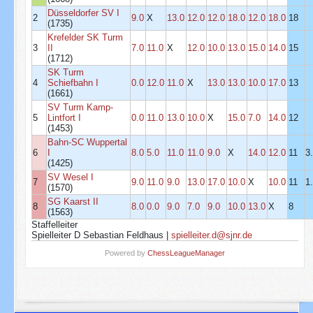
Düsseldorfer SV I
2
9.0
X
13.0
12.0
12.0
18.0
12.0
18.0
18
(1735)
Krefelder SK Turm
3
II
7.0
11.0
X
12.0
10.0
13.0
15.0
14.0
15
(1712)
SK Turm
4
Schiefbahn I
0.0
12.0
11.0
X
13.0
13.0
10.0
17.0
13
(1661)
SV Turm Kamp-
5
Lintfort I
0.0
11.0
13.0
10.0
X
15.0
7.0
14.0
12
(1453)
Bahn-SC Wuppertal
6
I
8.0
5.0
11.0
11.0
9.0
X
14.0
12.0
11
3
(1425)
SV Wesel I
7
9.0
11.0
9.0
13.0
17.0
10.0
X
10.0
11
1
(1570)
SG Kaarst II
8
8.0
0.0
9.0
7.0
9.0
10.0
13.0
X
8
(1563)
Staffelleiter
Spielleiter D Sebastian Feldhaus |
spielleiter.d@sjnr.de
Powered by
ChessLeagueManager