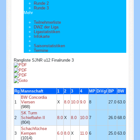
Runde 2
Runde 3
Mehr
Teilnehmerliste
DWZ der Liga
Ligastatistiken
Infokarte
Saisonstatistiken
Termine
Rangliste SJNR u12 Finalrunde 3
Rg
Mannschaft
1
2
3
4
MP
DiVgl
BP
BW
BW Concordia
1
Viersen
X
8.0
10.0
9.0
8
27.0
63.0
(988)
SK Turm
2
Schiefbahn II
8.0
X
8.0
10.0
7
26.0
68.0
(804)
Schachfüchse
3
Kempen
6.0
8.0
X
11.0
6
25.0
63.0
(1014)