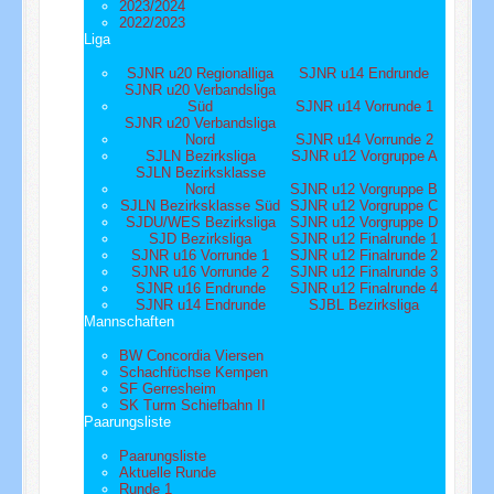
2023/2024
2022/2023
Liga
SJNR u20 Regionalliga
SJNR u14 Endrunde
SJNR u20 Verbandsliga
Süd
SJNR u14 Vorrunde 1
SJNR u20 Verbandsliga
Nord
SJNR u14 Vorrunde 2
SJLN Bezirksliga
SJNR u12 Vorgruppe A
SJLN Bezirksklasse
Nord
SJNR u12 Vorgruppe B
SJLN Bezirksklasse Süd
SJNR u12 Vorgruppe C
SJDU/WES Bezirksliga
SJNR u12 Vorgruppe D
SJD Bezirksliga
SJNR u12 Finalrunde 1
SJNR u16 Vorrunde 1
SJNR u12 Finalrunde 2
SJNR u16 Vorrunde 2
SJNR u12 Finalrunde 3
SJNR u16 Endrunde
SJNR u12 Finalrunde 4
SJNR u14 Endrunde
SJBL Bezirksliga
Mannschaften
BW Concordia Viersen
Schachfüchse Kempen
SF Gerresheim
SK Turm Schiefbahn II
Paarungsliste
Paarungsliste
Aktuelle Runde
Runde 1