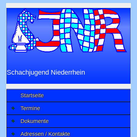
Schachjugend Niederrhein
im
Niederrheinischen Schachverband 1901
e.V.
Startseite
Termine
Dokumente
Adressen / Kontakte