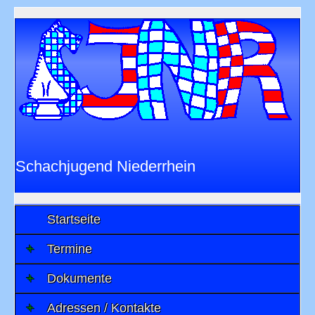
Schachjugend Niederrhein
im
Niederrheinischen Schachverband 1901
e.V.
Startseite
Termine
Dokumente
Adressen / Kontakte