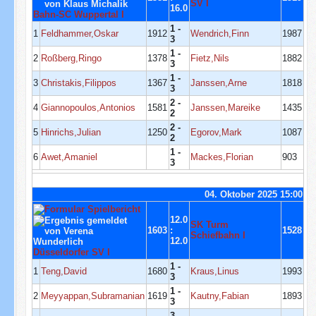
SV I
16.0
Bahn-SC Wuppertal I
1 -
1
Feldhammer,Oskar
1912
Wendrich,Finn
1987
3
1 -
2
Roßberg,Ringo
1378
Fietz,Nils
1882
3
1 -
3
Christakis,Filippos
1367
Janssen,Arne
1818
3
2 -
4
Giannopoulos,Antonios
1581
Janssen,Mareike
1435
2
2 -
5
Hinrichs,Julian
1250
Egorov,Mark
1087
2
1 -
6
Awet,Amaniel
Mackes,Florian
903
3
04. Oktober 2025 15:00
12.0
SK Turm
1603
:
1528
Schiefbahn I
12.0
Düsseldorfer SV I
1 -
1
Teng,David
1680
Kraus,Linus
1993
3
1 -
2
Meyyappan,Subramanian
1619
Kautny,Fabian
1893
3
3 -