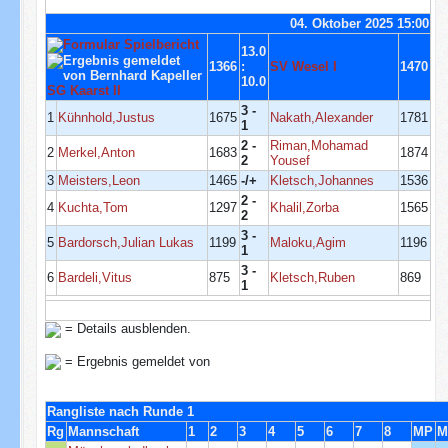
04. Oktober 2025 15:00
13.0
1366
:
SV Wesel I
1470
10.0
SG Kaarst II
3 -
1
Kühnhold,Justus
1675
Nakath,Alexander
1781
1
2 -
Riman,Mohamad
2
Merkel,Anton
1683
1874
2
Yousef
3
Meisters,Leon
1465
-/+
Kletsch,Johannes
1536
2 -
4
Kuchta,Tom
1297
Khalil,Zorba
1565
2
3 -
5
Bardorsch,Julian Lukas
1199
Maloku,Agim
1196
1
3 -
6
Bardeli,Vitus
875
Kletsch,Ruben
869
1
= Details ausblenden.
= Ergebnis gemeldet von
Rangliste nach Runde 1
Rg
Mannschaft
1
2
3
4
5
6
7
8
MP
M