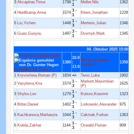
3
Akcapinar,Timur
1798
Meller,Nils
1362
1
3 -
4
Heidtkamp,Anna
1574
Kliem,Jonathan
1228
1
1 -
5
Liu,Yichen
1448
Mertens,Julian
1346
3
3 -
6
Guan,Guoyou
1497
Dvornyk,Mark
1345
1
04. Oktober 2025 15:00
10.0
SV Turm Kamp-
1380
:
1350
Lintfort I
13.0
Krefelder SK Turm II
1
Kryvosheia,Roman (P)
1834
+/-
Tesic,Luka
1902
1 -
Markert,Maximilian
2
Vasylieva,Kira
1574
1625
3
(P)
1 -
3
Shylov,Lev
1279
Kutsov,Krasimir
1323
3
3 -
4
Bitter,Daniel
1402
Lorkowski,Alexander
975
1
1 -
5
Kachkanova,Marharyta
1044
Cakmak,Furkan
1363
3
1 -
6
Kulida,Zakhar
1144
Oswald,Florian
909
3