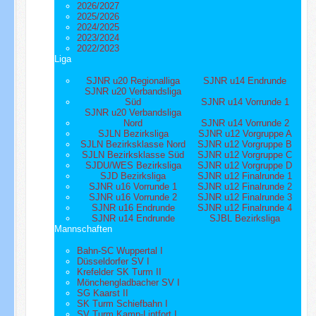
2026/2027
2025/2026
2024/2025
2023/2024
2022/2023
Liga
SJNR u20 Regionalliga
SJNR u14 Endrunde
SJNR u20 Verbandsliga
Süd
SJNR u14 Vorrunde 1
SJNR u20 Verbandsliga
Nord
SJNR u14 Vorrunde 2
SJLN Bezirksliga
SJNR u12 Vorgruppe A
SJLN Bezirksklasse Nord
SJNR u12 Vorgruppe B
SJLN Bezirksklasse Süd
SJNR u12 Vorgruppe C
SJDU/WES Bezirksliga
SJNR u12 Vorgruppe D
SJD Bezirksliga
SJNR u12 Finalrunde 1
SJNR u16 Vorrunde 1
SJNR u12 Finalrunde 2
SJNR u16 Vorrunde 2
SJNR u12 Finalrunde 3
SJNR u16 Endrunde
SJNR u12 Finalrunde 4
SJNR u14 Endrunde
SJBL Bezirksliga
Mannschaften
Bahn-SC Wuppertal I
Düsseldorfer SV I
Krefelder SK Turm II
Mönchengladbacher SV I
SG Kaarst II
SK Turm Schiefbahn I
SV Turm Kamp-Lintfort I