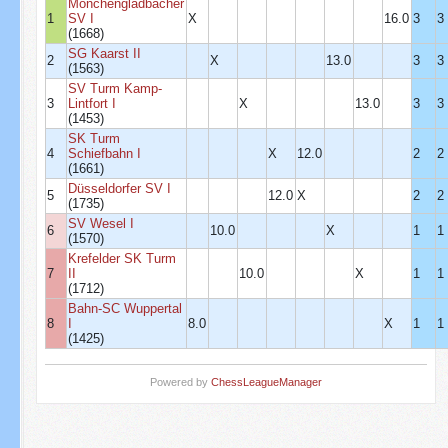
Mönchengladbacher
1
SV I
X
16.0
3
3
(1668)
SG Kaarst II
2
X
13.0
3
3
(1563)
SV Turm Kamp-
3
Lintfort I
X
13.0
3
3
(1453)
SK Turm
4
Schiefbahn I
X
12.0
2
2
(1661)
Düsseldorfer SV I
5
12.0
X
2
2
(1735)
SV Wesel I
6
10.0
X
1
1
(1570)
Krefelder SK Turm
7
II
10.0
X
1
1
(1712)
Bahn-SC Wuppertal
8
I
8.0
X
1
1
(1425)
Powered by
ChessLeagueManager