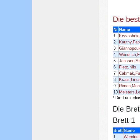
Die bes
Nr
Name
1
Kryvoshei
2
Kautny,Fab
3
Giannopoul
4
Wendrich,F
5
Janssen,A
6
Fietz,Nils
7
Cakmak,Fu
8
Kraus,Linu
9
Riman,Moh
10
Meisters,L
¹ Die Turnierle
Die Bre
Brett 1
Brett
Name
1
Wendrich