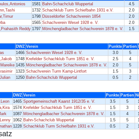
ulos,Antonios
1581
Bahn-Schachclub Wuppertal
4.5
nn,Tashi
1732
Schachklub Turm Schiefbahn 1931 e.V.
2.0
r,Timur
1798
Düsseldorfer Schachverein 1854
2.0
orba
1565
Schachverein Wesel 1928 e. V.
2.0
,Prahasith Reddy
1797
Mönchengladbacher Schachverein 1878 e. V.
1.5
DWZ
Verein
Punkte
Partien
las
1466
Schachverein Wesel 1928 e. V.
3.0
5
,Jakob
1748
Krefelder Schachklub Turm 1851 e. V.
2.5
4
,Mareike
1435
Mönchengladbacher Schachverein 1878 e. V.
2.0
5
rasimir
1323
Schachverein Turm Kamp-Lintfort
1.5
3
Julian
1250
Bahn-Schachclub Wuppertal
0.5
2
DWZ
Verein
Punkte
Partien
N
,Leon
1465
Sportgemeinschaft Kaarst 1912/35 e. V.
3.5
5
a,Kira
1574
Krefelder Schachklub Turm 1851 e. V.
1.5
3
Mark
1087
Mönchengladbacher Schachverein 1878 e. V.
1.5
4
,Lenny
1062
Bahn-Schachclub Wuppertal
1.5
5
nathan
1228
Schachklub Turm Schiefbahn 1931 e.V.
0.5
2
satz