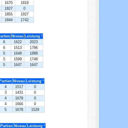
1670
1819
1827
0
1855
1927
1844
1742
artien
Niveau
Leistung ¹
6
1622
2023
6
1513
1786
5
1648
1888
5
1599
1748
5
1647
1647
Partien
Niveau
Leistung ¹
4
1517
0
3
1431
0
4
1678
0
4
1666
0
5
1678
1529
Partien
Niveau
Leistung ¹