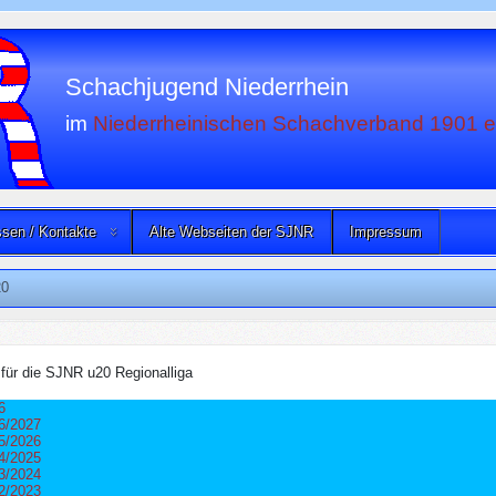
Schachjugend Niederrhein
im
Niederrheinischen Schachverband 1901 e
sen / Kontakte
Alte Webseiten der SJNR
Impressum
0
n für die SJNR u20 Regionalliga
6
6/2027
5/2026
4/2025
3/2024
2/2023