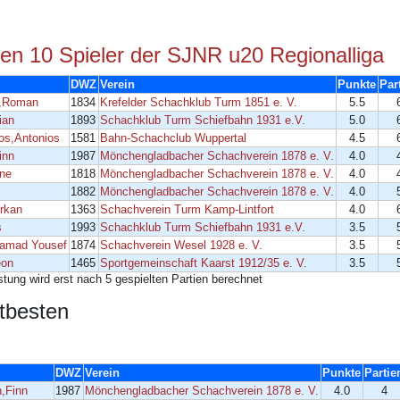
ten 10 Spieler der SJNR u20 Regionalliga
DWZ
Verein
Punkte
Par
a,Roman
1834
Krefelder Schachklub Turm 1851 e. V.
5.5
ian
1893
Schachklub Turm Schiefbahn 1931 e.V.
5.0
os,Antonios
1581
Bahn-Schachclub Wuppertal
4.5
inn
1987
Mönchengladbacher Schachverein 1878 e. V.
4.0
rne
1818
Mönchengladbacher Schachverein 1878 e. V.
4.0
1882
Mönchengladbacher Schachverein 1878 e. V.
4.0
rkan
1363
Schachverein Turm Kamp-Lintfort
4.0
s
1993
Schachklub Turm Schiefbahn 1931 e.V.
3.5
amad Yousef
1874
Schachverein Wesel 1928 e. V.
3.5
eon
1465
Sportgemeinschaft Kaarst 1912/35 e. V.
3.5
istung wird erst nach 5 gespielten Partien berechnet
ttbesten
DWZ
Verein
Punkte
Partie
,Finn
1987
Mönchengladbacher Schachverein 1878 e. V.
4.0
4