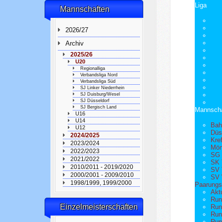
Liga
Mannschaften
2026/27
Archiv
2025/26
U20
Regionalliga
Verbandsliga Nord
Verbandsliga Süd
SJ Linker Niederrhein
SJ Duisburg/Wesel
SJ Düsseldorf
SJ Bergisch Land
Mannscha
U16
U14
Bah
U12
Düs
2024/2025
Kre
2023/2024
Mön
2022/2023
SG 
2021/2022
SK 
2010/2011 - 2019/2020
SV 
2000/2001 - 2009/2010
SV 
1998/1999, 1999/2000
Paarungsl
Akt
Run
Einzelmeisterschaften
Run
Run
Run