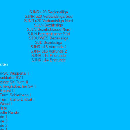
SJNR u20 Regionalliga
SJNR u20 Verbandsliga Süd
SJNR u20 Verbandsliga Nord
SJLN Bezirksliga
SJLN Bezirksklasse Nord
SJLN Bezirksklasse Süd
SJDU/WES Bezirksliga
SJD Bezirksliga
SJNR u16 Vorrunde 1
SJNR u16 Vorrunde 2
SJNR u16 Endrunde
SJNR u14 Endrunde
ften
n-SC Wuppertal I
seldorfer SV I
felder SK Turm II
chengladbacher SV I
Kaarst II
Turm Schiefbahn I
Turm Kamp-Lintfort I
Wesel I
iste
uelle Runde
de 1
de 2
de 3
de 4