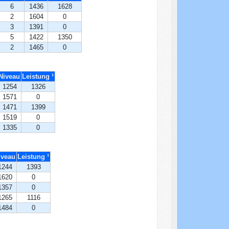
6
1436
1628
2
1604
0
3
1391
0
5
1422
1350
2
1465
0
Niveau
Leistung ¹
1254
1326
1571
0
1471
1399
1519
0
1335
0
iveau
Leistung ¹
1244
1393
1620
0
1357
0
1265
1116
1484
0