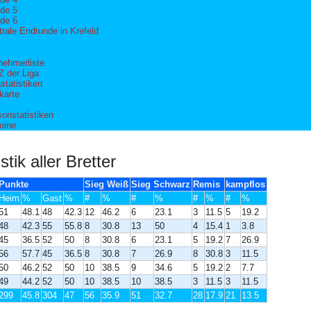
de 5
de 6
trale Endrunde in Krefeld
lnehmerliste
 der Liga
statistiken
karte
sonstatistiken
mine
stik aller Bretter
Punkte
Sieg Weiß
Sieg Schwarz
Remis
kampflos
Heim
%
Gast
%
#
%
#
%
#
%
#
%
51
48.1
48
42.3
12
46.2
6
23.1
3
11.5
5
19.2
48
42.3
55
55.8
8
30.8
13
50
4
15.4
1
3.8
45
36.5
52
50
8
30.8
6
23.1
5
19.2
7
26.9
56
57.7
45
36.5
8
30.8
7
26.9
8
30.8
3
11.5
50
46.2
52
50
10
38.5
9
34.6
5
19.2
2
7.7
49
44.2
52
50
10
38.5
10
38.5
3
11.5
3
11.5
299
45.8
304
47
56
35.9
51
32.7
28
17.9
21
13.5