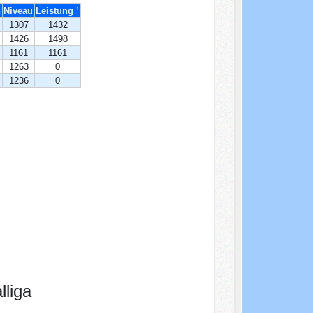
n
Niveau
Leistung ¹
1307
1432
1426
1498
1161
1161
1263
0
1236
0
liga