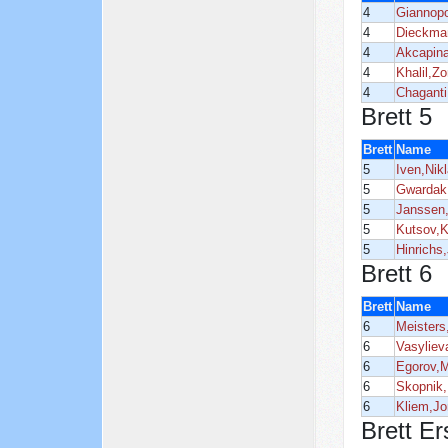
4
Giannopo
4
Dieckma
4
Akcapina
4
Khalil,Z
4
Chaganti
Brett 5
Brett
Name
5
Iven,Nik
5
Gwardak
5
Janssen
5
Kutsov,K
5
Hinrichs,
Brett 6
Brett
Name
6
Meisters
6
Vasyliev
6
Egorov,
6
Skopnik
6
Kliem,Jo
Brett Er