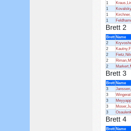
1
Kraus,Li
1
Kovalsky
1
Kirchner
1
Feldham
Brett 2
Brett
Name
2
Kryvosh
2
Kautny,F
2
Fietz,Nil
2
Riman,M
2
Markert,
Brett 3
Brett
Name
3
Janssen
3
Wingerat
3
Meyyapp
3
Moser,Ju
3
Osaulen
Brett 4
Brett
Name