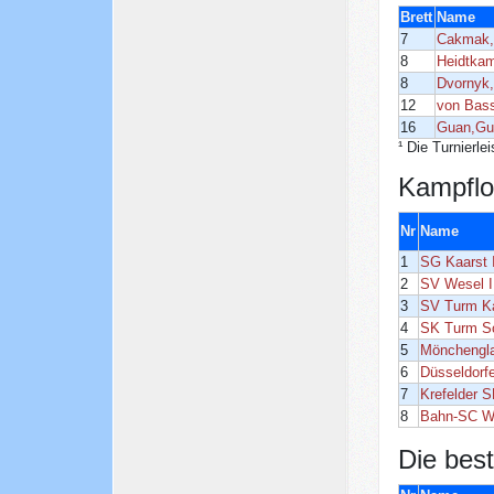
Brett
Name
7
Cakmak,
8
Heidtka
8
Dvornyk
12
von Bass
16
Guan,Gu
¹ Die Turnierle
Kampflo
Nr
Name
1
SG Kaarst 
2
SV Wesel I
3
SV Turm Ka
4
SK Turm Sc
5
Mönchengla
6
Düsseldorf
7
Krefelder S
8
Bahn-SC Wu
Die bes