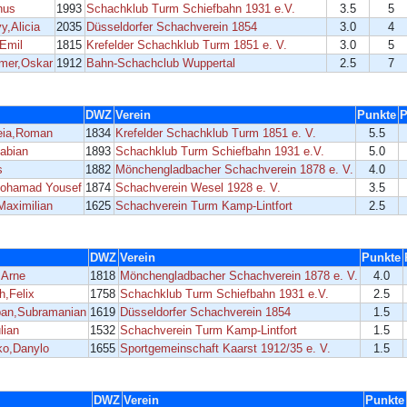
nus
1993
Schachklub Turm Schiefbahn 1931 e.V.
3.5
5
y,Alicia
2035
Düsseldorfer Schachverein 1854
3.0
4
,Emil
1815
Krefelder Schachklub Turm 1851 e. V.
3.0
5
mer,Oskar
1912
Bahn-Schachclub Wuppertal
2.5
7
DWZ
Verein
Punkte
P
eia,Roman
1834
Krefelder Schachklub Turm 1851 e. V.
5.5
abian
1893
Schachklub Turm Schiefbahn 1931 e.V.
5.0
s
1882
Mönchengladbacher Schachverein 1878 e. V.
4.0
ohamad Yousef
1874
Schachverein Wesel 1928 e. V.
3.5
Maximilian
1625
Schachverein Turm Kamp-Lintfort
2.5
DWZ
Verein
Punkte
,Arne
1818
Mönchengladbacher Schachverein 1878 e. V.
4.0
h,Felix
1758
Schachklub Turm Schiefbahn 1931 e.V.
2.5
an,Subramanian
1619
Düsseldorfer Schachverein 1854
1.5
lian
1532
Schachverein Turm Kamp-Lintfort
1.5
ko,Danylo
1655
Sportgemeinschaft Kaarst 1912/35 e. V.
1.5
DWZ
Verein
Punkte