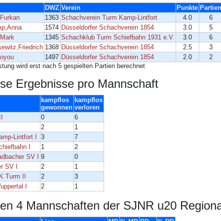
DWZ
Verein
Punkte
Partie
Furkan
1363
Schachverein Turm Kamp-Lintfort
4.0
6
mp,Anna
1574
Düsseldorfer Schachverein 1854
3.0
5
,Mark
1345
Schachklub Turm Schiefbahn 1931 e.V.
3.0
6
ewitz,Friedrich
1368
Düsseldorfer Schachverein 1854
2.5
3
oyou
1497
Düsseldorfer Schachverein 1854
2.0
2
istung wird erst nach 5 gespielten Partien berechnet
se Ergebnisse pro Mannschaft
kampflos
kampflos
gewonnen
verloren
II
0
6
2
1
mp-Lintfort I
3
7
hiefbahn I
1
2
dbacher SV I
9
0
er SV I
2
1
K Turm II
2
3
ppertal I
2
1
ten 4 Mannschaften der SJNR u20 Regional