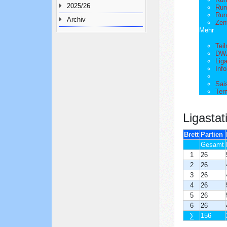
2025/26
Run
Run
Archiv
Zen
Mehr
Tei
DWZ
Liga
Info
Sai
Ter
Ligastati
Brett
Partien
Gesamt
1
26
2
26
3
26
4
26
5
26
6
26
∑
156