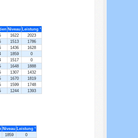
tien
Niveau
Leistung ¹
6
1622
2023
6
1513
1786
6
1436
1628
4
1859
0
4
1517
0
5
1648
1888
6
1307
1432
5
1670
1819
5
1599
1748
5
1244
1393
n
Niveau
Leistung ¹
1859
0