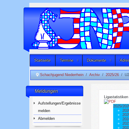
Startseite
Termine
Dokumente
Adres
Schachjugend Niederrhein
Archiv
2025/26
U2
Meldungen
Ligastatistike
Aufstellungen/Ergebnisse
2025/202
202
melden
202
Abmelden
202
202
202