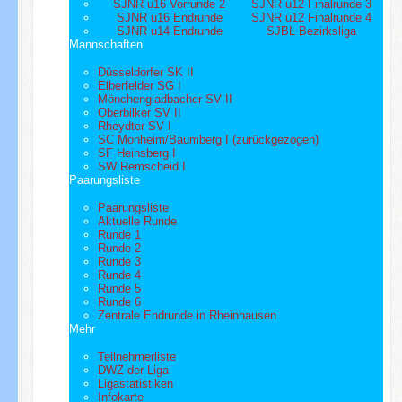
SJNR u16 Vorrunde 2
SJNR u12 Finalrunde 3
SJNR u16 Endrunde
SJNR u12 Finalrunde 4
SJNR u14 Endrunde
SJBL Bezirksliga
Mannschaften
Düsseldorfer SK II
Elberfelder SG I
Mönchengladbacher SV II
Oberbilker SV II
Rheydter SV I
SC Monheim/Baumberg I (zurückgezogen)
SF Heinsberg I
SW Remscheid I
Paarungsliste
Paarungsliste
Aktuelle Runde
Runde 1
Runde 2
Runde 3
Runde 4
Runde 5
Runde 6
Zentrale Endrunde in Rheinhausen
Mehr
Teilnehmerliste
DWZ der Liga
Ligastatistiken
Infokarte