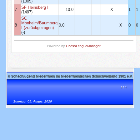
(1305)
SF Heinsberg I
7
10.0
X
1
1
(1497)
SC
Monheim/Baumberg
8
0.0
X
0
0
I (zurückgezogen)
(-)
Powered by
ChessLeagueManager
© Schachjugend Niederrhein im Niederrheinischen Schachverband 1901 e.V.
↑↑↑
Sonntag, 09. August 2026