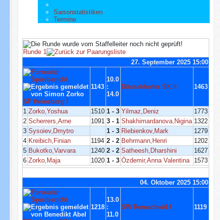
Saisonstatistiken
Termine
Runde 1
27. September 2025 15:00
10.0
1143
:
Düsseldorfer SK II
1463
14.0
SF Heinsberg I
1
Zorko,Yoshua
1510
1 - 3
Yilmaz,Deniz
1773
2
Scherrers,Arne
1091
3 - 1
Shakhimardanova,Nigina
1322
3
Sysoiev,Dmytro
1 - 3
Riebienkov,Mark
1279
4
Kreibich,Finian
1194
2 - 2
Behrmann,Henri
1202
5
Bukotko,Varvara
1240
2 - 2
Satheesh,Dharshini
1627
6
Zorko,Maja
1020
1 - 3
Özdemir,Anna Valentina
1573
04. Oktober 2025 15:00
13.0
1218
:
SW Remscheid I
1119
11.0