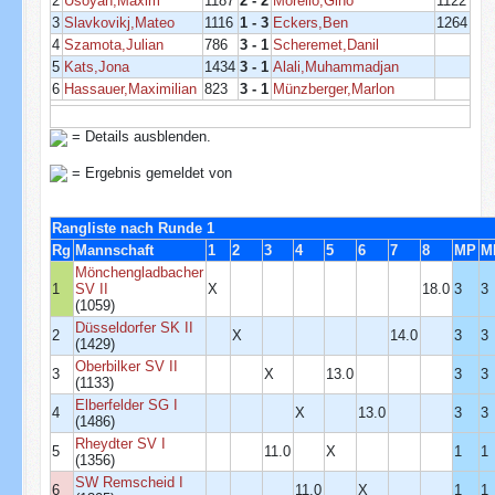
2
Usoyan,Maxim
1187
2 - 2
Morello,Gino
1122
3
Slavkovikj,Mateo
1116
1 - 3
Eckers,Ben
1264
4
Szamota,Julian
786
3 - 1
Scheremet,Danil
5
Kats,Jona
1434
3 - 1
Alali,Muhammadjan
6
Hassauer,Maximilian
823
3 - 1
Münzberger,Marlon
= Details ausblenden.
= Ergebnis gemeldet von
Rangliste nach Runde 1
Rg
Mannschaft
1
2
3
4
5
6
7
8
MP
M
Mönchengladbacher
1
SV II
X
18.0
3
3
(1059)
Düsseldorfer SK II
2
X
14.0
3
3
(1429)
Oberbilker SV II
3
X
13.0
3
3
(1133)
Elberfelder SG I
4
X
13.0
3
3
(1486)
Rheydter SV I
5
11.0
X
1
1
(1356)
SW Remscheid I
6
11.0
X
1
1