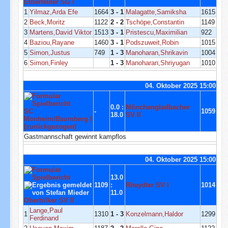
Elberfelder SG I
1
Yilmaz,Arda Efe
1664
3 - 1
Malagatte,Samiksha
1615
2
Beck,Moritz
1122
2 - 2
Tschöpe,Constantin
1149
3
Martens,David Viktor
1513
3 - 1
Pristescu,Maximilian
922
4
Baziou,Rayane
1460
3 - 1
Podszuweit,Robin
1015
5
Simon,Justus
749
1 - 3
Manoharan,Shrikavin
1004
6
Simon,Finley
1 - 3
Manoharan,Shriyugan
1010
04. Oktober 2025 15:00
0.0 :
Mönchengladbacher
SC
-
1059
18.0
SV II
Monheim/Baumberg I
(zurückgezogen)
Gastmannschaft gewinnt kampflos
04. Oktober 2025 15:00
13.0
1109
:
Rheydter SV I
1014
11.0
Oberbilker SV II
Lange,Paul
1
1310
1 - 3
Konzelmann,Haldor
1299
Ferdinand