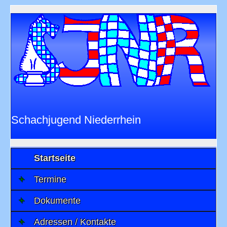
Schachjugend Niederrhein
im
Niederrheinischen Schachverband 1901
e.V.
Startseite
Termine
Dokumente
Adressen / Kontakte