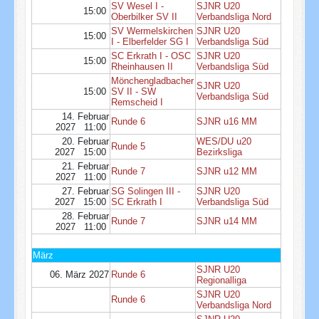
SV Wesel I -
SJNR U20
15:00
Oberbilker SV II
Verbandsliga Nord
SV Wermelskirchen
SJNR U20
15:00
I - Elberfelder SG I
Verbandsliga Süd
SC Erkrath I - OSC
SJNR U20
15:00
Rheinhausen II
Verbandsliga Süd
Mönchengladbacher
SJNR U20
15:00
SV II - SW
Verbandsliga Süd
Remscheid I
14. Februar
Runde 6
SJNR u16 MM
2027 11:00
20. Februar
WES/DU u20
Runde 5
2027 15:00
Bezirksliga
21. Februar
Runde 7
SJNR u12 MM
2027 11:00
27. Februar
SG Solingen III -
SJNR U20
2027 15:00
SC Erkrath I
Verbandsliga Süd
28. Februar
Runde 7
SJNR u14 MM
2027 11:00
März
SJNR U20
06. März 2027
Runde 6
Regionalliga
SJNR U20
Runde 6
Verbandsliga Nord