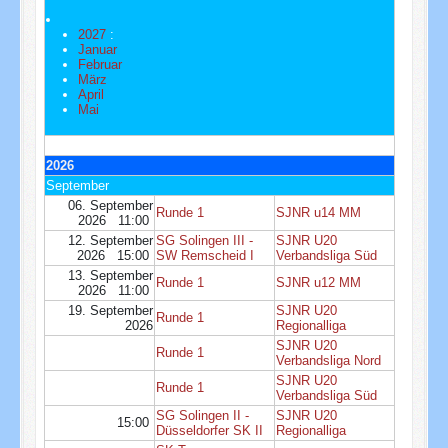
2027
:
Januar
Februar
März
April
Mai
2026
September
06. September
Runde 1
SJNR u14 MM
2026 11:00
12. September
SG Solingen III -
SJNR U20
2026 15:00
SW Remscheid I
Verbandsliga Süd
13. September
Runde 1
SJNR u12 MM
2026 11:00
19. September
SJNR U20
Runde 1
2026
Regionalliga
SJNR U20
Runde 1
Verbandsliga Nord
SJNR U20
Runde 1
Verbandsliga Süd
SG Solingen II -
SJNR U20
15:00
Düsseldorfer SK II
Regionalliga