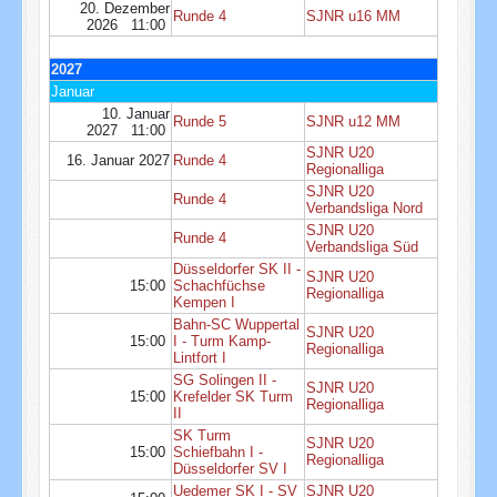
20. Dezember
Runde 4
SJNR u16 MM
2026 11:00
2027
Januar
10. Januar
Runde 5
SJNR u12 MM
2027 11:00
SJNR U20
16. Januar 2027
Runde 4
Regionalliga
SJNR U20
Runde 4
Verbandsliga Nord
SJNR U20
Runde 4
Verbandsliga Süd
Düsseldorfer SK II -
SJNR U20
15:00
Schachfüchse
Regionalliga
Kempen I
Bahn-SC Wuppertal
SJNR U20
15:00
I - Turm Kamp-
Regionalliga
Lintfort I
SG Solingen II -
SJNR U20
15:00
Krefelder SK Turm
Regionalliga
II
SK Turm
SJNR U20
15:00
Schiefbahn I -
Regionalliga
Düsseldorfer SV I
Uedemer SK I - SV
SJNR U20