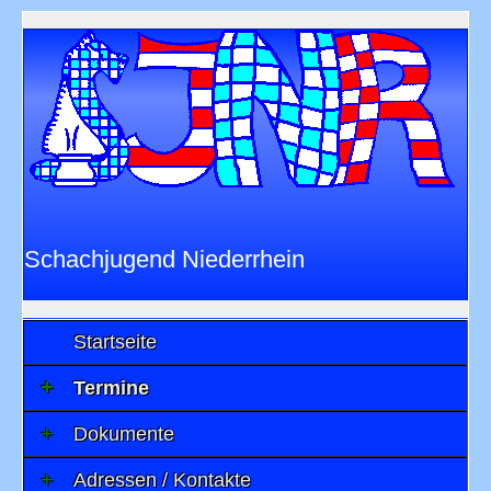
Schachjugend Niederrhein
im
Niederrheinischen Schachverband 1901
e.V.
Startseite
Termine
Dokumente
Adressen / Kontakte