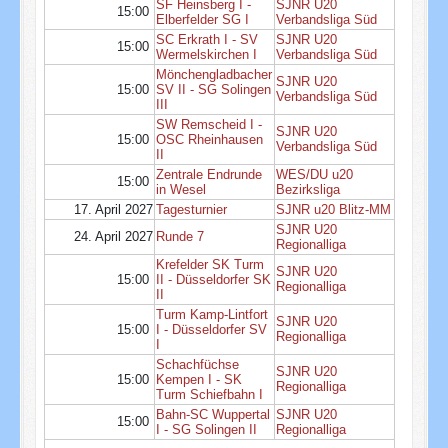
SF Heinsberg I -
SJNR U20
15:00
Elberfelder SG I
Verbandsliga Süd
SC Erkrath I - SV
SJNR U20
15:00
Wermelskirchen I
Verbandsliga Süd
Mönchengladbacher
SJNR U20
15:00
SV II - SG Solingen
Verbandsliga Süd
III
SW Remscheid I -
SJNR U20
15:00
OSC Rheinhausen
Verbandsliga Süd
II
Zentrale Endrunde
WES/DU u20
15:00
in Wesel
Bezirksliga
17. April 2027
Tagesturnier
SJNR u20 Blitz-MM
SJNR U20
24. April 2027
Runde 7
Regionalliga
Krefelder SK Turm
SJNR U20
15:00
II - Düsseldorfer SK
Regionalliga
II
Turm Kamp-Lintfort
SJNR U20
15:00
I - Düsseldorfer SV
Regionalliga
I
Schachfüchse
SJNR U20
15:00
Kempen I - SK
Regionalliga
Turm Schiefbahn I
Bahn-SC Wuppertal
SJNR U20
15:00
I - SG Solingen II
Regionalliga