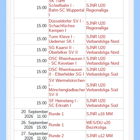
SK Turm
Schiefbahn I -
SJNR U20
15:00
Bahn-SC Wuppertal
Regionalliga
I
Düsseldorfer SV I -
SJNR U20
15:00
Schachfüchse
Regionalliga
Kempen I
Turm Kleve I -
SJNR U20
15:00
Uedemer SK I
Verbandsliga Nord
SG Kaarst II -
SJNR U20
15:00
Oberbilker SV II
Verbandsliga Nord
OSC Rheinhausen I
SJNR U20
15:00
- SC Kevelaer I
Verbandsliga Nord
OSC Rheinhausen
SJNR U20
15:00
II - Elberfelder SG I
Verbandsliga Süd
SV Wermelskirchen
I -
SJNR U20
15:00
Mönchengladbacher
Verbandsliga Süd
SV II
SF Heinsberg I -
SJNR U20
15:00
SC Erkrath I
Verbandsliga Süd
20. September
Runde 1
SJNR u16 MM
2026 11:00
26. September
WES/DU u20
Runde 1
2026 15:00
Bezirksliga
27. September
Runde 2
SJNR u12 MM
2026 11:00