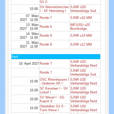
SV II
SV Wermelskirchen
SJNR U20
15:00
I - SF Heinsberg I
Verbandsliga Süd
07. März
Runde 7
SJNR u16 MM
2027 11:00
13. März
WES/DU u20
Runde 6
2027 15:00
Bezirksliga
14. März
Runde 8
SJNR u14 MM
2027 11:00
21. März
Runde 8
SJNR u12 MM
2027 11:00
April
SJNR U20
10. April 2027
Runde 7
Verbandsliga Nord
SJNR U20
Runde 7
Verbandsliga Süd
OSC Rheinhausen I
SJNR U20
15:00
- Uedemer SK I
Verbandsliga Nord
SC Kevelaer I - SV
SJNR U20
15:00
Lintorf I
Verbandsliga Nord
SV Wesel I - SG
SJNR U20
15:00
Kaarst II
Verbandsliga Nord
Oberbilker SV II -
SJNR U20
15:00
Turm Kleve I
Verbandsliga Nord