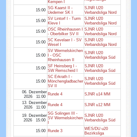
Kempen I
SG Kaarst II -
SJNR U20
15:00
Uedemer SK I
Verbandsliga Nord
SV Lintorf I - Turm
SJNR U20
15:00
Kleve I
Verbandsliga Nord
OSC Rheinhausen I
SJNR U20
15:00
- Oberbilker SV II
Verbandsliga Nord
SC Kevelaer I - SV
SJNR U20
15:00
Wesel I
Verbandsliga Nord
SV Wermelskirchen
SJNR U20
15:00
I - OSC
Verbandsliga Süd
Rheinhausen II
SF Heinsberg I -
SJNR U20
15:00
SW Remscheid I
Verbandsliga Süd
SC Erkrath I -
SJNR U20
15:00
Mönchengladbacher
Verbandsliga Süd
SV II
06. Dezember
Runde 4
SJNR u14 MM
2026 11:00
13. Dezember
Runde 4
SJNR u12 MM
2026 11:00
SG Solingen III -
19. Dezember
SJNR U20
SV Wermelskirchen
2026 15:00
Verbandsliga Süd
I
WES/DU u20
15:00
Runde 3
Bezirksliga