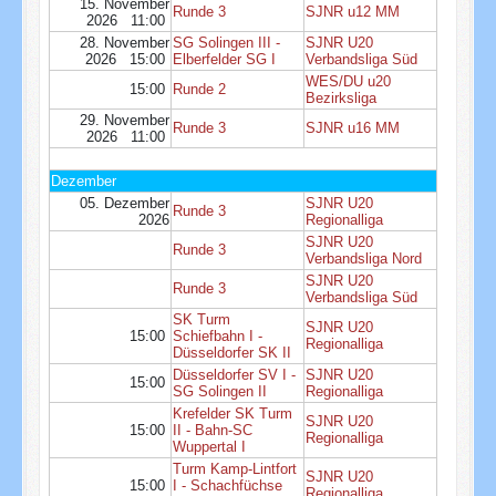
15. November
Runde 3
SJNR u12 MM
2026 11:00
28. November
SG Solingen III -
SJNR U20
2026 15:00
Elberfelder SG I
Verbandsliga Süd
WES/DU u20
15:00
Runde 2
Bezirksliga
29. November
Runde 3
SJNR u16 MM
2026 11:00
Dezember
05. Dezember
SJNR U20
Runde 3
2026
Regionalliga
SJNR U20
Runde 3
Verbandsliga Nord
SJNR U20
Runde 3
Verbandsliga Süd
SK Turm
SJNR U20
15:00
Schiefbahn I -
Regionalliga
Düsseldorfer SK II
Düsseldorfer SV I -
SJNR U20
15:00
SG Solingen II
Regionalliga
Krefelder SK Turm
SJNR U20
15:00
II - Bahn-SC
Regionalliga
Wuppertal I
Turm Kamp-Lintfort
SJNR U20
15:00
I - Schachfüchse
Regionalliga