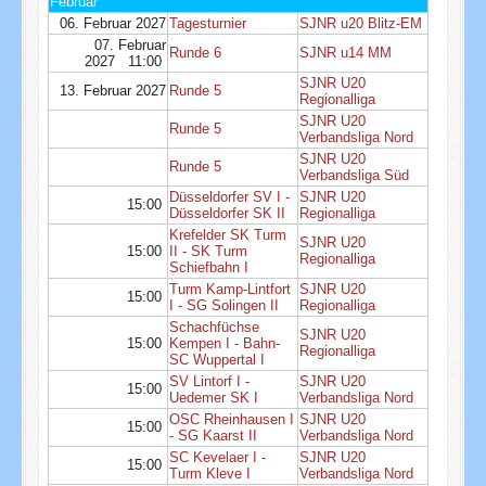
Februar
06. Februar 2027
Tagesturnier
SJNR u20 Blitz-EM
07. Februar
Runde 6
SJNR u14 MM
2027 11:00
SJNR U20
13. Februar 2027
Runde 5
Regionalliga
SJNR U20
Runde 5
Verbandsliga Nord
SJNR U20
Runde 5
Verbandsliga Süd
Düsseldorfer SV I -
SJNR U20
15:00
Düsseldorfer SK II
Regionalliga
Krefelder SK Turm
SJNR U20
15:00
II - SK Turm
Regionalliga
Schiefbahn I
Turm Kamp-Lintfort
SJNR U20
15:00
I - SG Solingen II
Regionalliga
Schachfüchse
SJNR U20
15:00
Kempen I - Bahn-
Regionalliga
SC Wuppertal I
SV Lintorf I -
SJNR U20
15:00
Uedemer SK I
Verbandsliga Nord
OSC Rheinhausen I
SJNR U20
15:00
- SG Kaarst II
Verbandsliga Nord
SC Kevelaer I -
SJNR U20
15:00
Turm Kleve I
Verbandsliga Nord