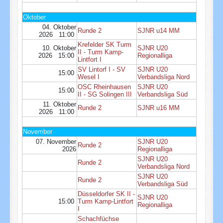
Oktober
04. Oktober
Runde 2
SJNR u14 MM
2026 11:00
Krefelder SK Turm
10. Oktober
SJNR U20
II - Turm Kamp-
2026 15:00
Regionalliga
Lintfort I
SV Lintorf I - SV
SJNR U20
15:00
Wesel I
Verbandsliga Nord
OSC Rheinhausen
SJNR U20
15:00
II - SG Solingen III
Verbandsliga Süd
11. Oktober
Runde 2
SJNR u16 MM
2026 11:00
November
07. November
SJNR U20
Runde 2
2026
Regionalliga
SJNR U20
Runde 2
Verbandsliga Nord
SJNR U20
Runde 2
Verbandsliga Süd
Düsseldorfer SK II -
SJNR U20
15:00
Turm Kamp-Lintfort
Regionalliga
I
Schachfüchse