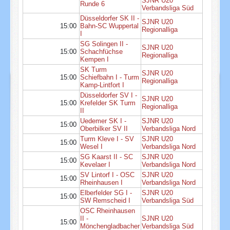
SJNR U20
Runde 6
Verbandsliga Süd
Düsseldorfer SK II -
SJNR U20
15:00
Bahn-SC Wuppertal
Regionalliga
I
SG Solingen II -
SJNR U20
15:00
Schachfüchse
Regionalliga
Kempen I
SK Turm
SJNR U20
15:00
Schiefbahn I - Turm
Regionalliga
Kamp-Lintfort I
Düsseldorfer SV I -
SJNR U20
15:00
Krefelder SK Turm
Regionalliga
II
Uedemer SK I -
SJNR U20
15:00
Oberbilker SV II
Verbandsliga Nord
Turm Kleve I - SV
SJNR U20
15:00
Wesel I
Verbandsliga Nord
SG Kaarst II - SC
SJNR U20
15:00
Kevelaer I
Verbandsliga Nord
SV Lintorf I - OSC
SJNR U20
15:00
Rheinhausen I
Verbandsliga Nord
Elberfelder SG I -
SJNR U20
15:00
SW Remscheid I
Verbandsliga Süd
OSC Rheinhausen
II -
SJNR U20
15:00
Mönchengladbacher
Verbandsliga Süd