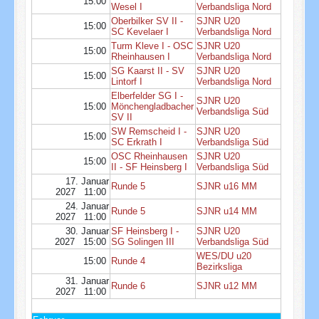
15:00
Wesel I
Verbandsliga Nord
Oberbilker SV II -
SJNR U20
15:00
SC Kevelaer I
Verbandsliga Nord
Turm Kleve I - OSC
SJNR U20
15:00
Rheinhausen I
Verbandsliga Nord
SG Kaarst II - SV
SJNR U20
15:00
Lintorf I
Verbandsliga Nord
Elberfelder SG I -
SJNR U20
15:00
Mönchengladbacher
Verbandsliga Süd
SV II
SW Remscheid I -
SJNR U20
15:00
SC Erkrath I
Verbandsliga Süd
OSC Rheinhausen
SJNR U20
15:00
II - SF Heinsberg I
Verbandsliga Süd
17. Januar
Runde 5
SJNR u16 MM
2027 11:00
24. Januar
Runde 5
SJNR u14 MM
2027 11:00
30. Januar
SF Heinsberg I -
SJNR U20
2027 15:00
SG Solingen III
Verbandsliga Süd
WES/DU u20
15:00
Runde 4
Bezirksliga
31. Januar
Runde 6
SJNR u12 MM
2027 11:00