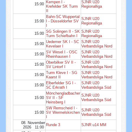
Kempen I -
SJNR U20
15:00
Krefelder SK Turm
Regionalliga
II
Bahn-SC Wuppertal
SJNR U20
15:00
I - Düsseldorfer SV
Regionalliga
I
SG Solingen II - SK
SJNR U20
15:00
Turm Schiefbahn I
Regionalliga
Uedemer SK I - SC
SJNR U20
15:00
Kevelaer I
Verbandsliga Nord
SV Wesel I - OSC
SJNR U20
15:00
Rheinhausen I
Verbandsliga Nord
Oberbilker SV II -
SJNR U20
15:00
SV Lintorf I
Verbandsliga Nord
Turm Kleve I - SG
SJNR U20
15:00
Kaarst II
Verbandsliga Nord
Elberfelder SG I -
SJNR U20
15:00
SC Erkrath I
Verbandsliga Süd
Mönchengladbacher
SJNR U20
15:00
SV II - SF
Verbandsliga Süd
Heinsberg I
SW Remscheid I -
SJNR U20
15:00
SV Wermelskirchen
Verbandsliga Süd
I
08. November
Runde 3
SJNR u14 MM
2026 11:00