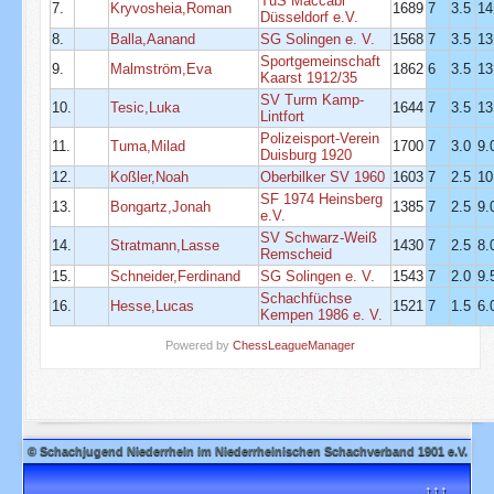
TuS Maccabi
7.
Kryvosheia,Roman
1689
7
3.5
14
Düsseldorf e.V.
8.
Balla,Aanand
SG Solingen e. V.
1568
7
3.5
13
Sportgemeinschaft
9.
Malmström,Eva
1862
6
3.5
13
Kaarst 1912/35
SV Turm Kamp-
10.
Tesic,Luka
1644
7
3.5
13
Lintfort
Polizeisport-Verein
11.
Tuma,Milad
1700
7
3.0
9.
Duisburg 1920
12.
Koßler,Noah
Oberbilker SV 1960
1603
7
2.5
10
SF 1974 Heinsberg
13.
Bongartz,Jonah
1385
7
2.5
9.
e.V.
SV Schwarz-Weiß
14.
Stratmann,Lasse
1430
7
2.5
8.
Remscheid
15.
Schneider,Ferdinand
SG Solingen e. V.
1543
7
2.0
9.
Schachfüchse
16.
Hesse,Lucas
1521
7
1.5
6.
Kempen 1986 e. V.
Powered by
ChessLeagueManager
© Schachjugend Niederrhein im Niederrheinischen Schachverband 1901 e.V.
↑↑↑