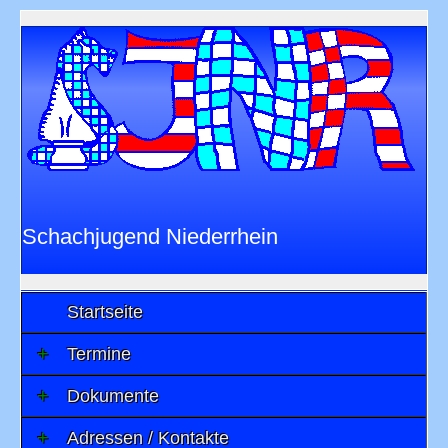
Schachjugend Niederrhein
im
Niederrheinischen Schachverband 1901
e.V.
Startseite
Termine
Dokumente
Adressen / Kontakte