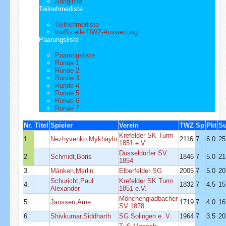
Rangliste
Teilnehmerliste
Teilnehmerliste
Inoffizielle DWZ-Auswertung
Paarungsliste
Paarungsliste
Runde 1
Runde 2
Runde 3
Runde 4
Runde 5
Runde 6
Runde 7
Nr.
Titel
Spieler
Verein
TWZ
Sp
Pkt
S
Krefelder SK Turm
1.
Nezhyvenko,Mykhaylo
2116
7
6.0
25
1851 e.V.
Düsseldorfer SV
2.
Schmidt,Boris
1846
7
5.0
21
1854
3.
Mänken,Merlin
Elberfelder SG
2005
7
5.0
20
Schuricht,Paul
Krefelder SK Turm
4.
1832
7
4.5
15
Alexander
1851 e.V.
Mönchengladbacher
5.
Janssen,Arne
1719
7
4.0
16
SV 1878
6.
Shivkumar,Siddharth
SG Solingen e. V.
1964
7
3.5
20