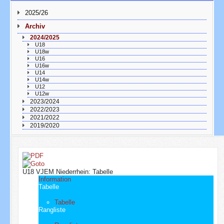
2025/26
Archiv
2024/2025
U18
U18w
U16
U16w
U14
U14w
U12
U12w
2023/2024
2022/2023
2021/2022
2019/2020
U18 VJEM Niederrhein: Tabelle
Information
Tabelle
Tabelle
Rangliste