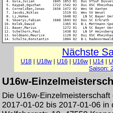
 4. Gula,Julian         1845 1853 01  Düs VfSuF Düssel
 5. Kaypak,Oguzhan      1722 1542 02  Dui OSC Rheinhau
 6. Cornelißen,Jonas    1656 1472 02  Wes SK Xanten   
 7. Jacobi,Niklas            1519 01  Wes SV Wesel    
 8. Li,HoHao                 1648 02   LN SC Bayer Uer
 9. Skoerys,Fabian      1688 1693 02  Düs SC Erkrath  
10. Kolek,Dawid              1365 01  B-L Mettmann-Spo
11. Bauer,Marius             1272 01   LN SC Bayer Uer
12. Schelhorn,Paul           1438 02   LN SF Heinsberg
13. Goldmann,Maurice         1120 02  Dui OSC Rheinhau
14. Schulte,Konstantin       1084 02  B-L Radevormwal
Nächste Sa
U18
|
U18w
|
U16
|
U16w
|
U14
|
U
Saison: 
U16w-Einzelmeistersch
Die U16w-Einzelmeisterschaft
2017-01-02 bis 2017-01-06 in