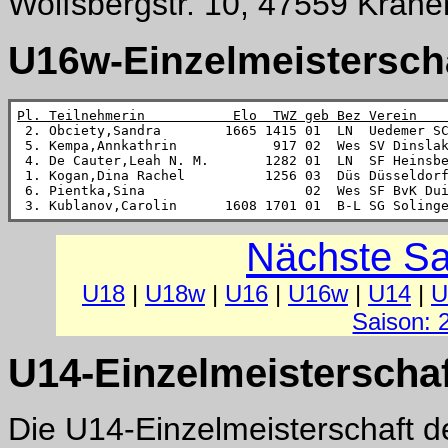
Wolfsbergstr. 10, 47559 Krane
U16w-Einzelmeisterscha
Pl. Teilnehmerin           Elo  TWZ geb Bez Verein   

 2. Obciety,Sandra        1665 1415 01  LN  Uedemer S
 5. Kempa,Annkathrin            917 02  Wes SV Dinsla
 4. De Cauter,Leah N. M.       1282 01  LN  SF Heinsb
 1. Kogan,Dina Rachel          1256 03  Düs Düsseldor
 6. Pientka,Sina                    02  Wes SF BvK Du
 3. Kublanov,Carolin      1608 1701 01  B-L SG Soling
Nächste Sa
U18
|
U18w
|
U16
|
U16w
|
U14
|
U
Saison: 
U14-Einzelmeisterschaf
Die U14-Einzelmeisterschaft d