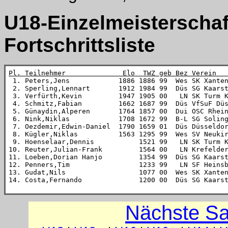
U18-Einzelmeisterschaf
Fortschrittsliste
Pl. Teilnehmer              Elo  TWZ geb Bez Verein  

 1. Peters,Jens            1886 1886 99  Wes SK Xante
 2. Sperling,Lennart       1912 1984 99  Düs SG Kaarst
 3. Verfürth,Kevin         1947 1905 00   LN SK Turm K
 4. Schmitz,Fabian         1662 1687 99  Düs VfSuF Düs
 5. Günaydin,Alperen       1764 1857 00  Dui OSC Rhein
 6. Nink,Niklas            1708 1672 99  B-L SG Soling
 7. Oezdemir,Edwin-Daniel  1790 1659 01  Düs Düsseldor
 8. Kügler,Niklas          1563 1295 99  Wes SV Neukir
 9. Hoenselaar,Dennis           1521 99   LN SK Turm K
10. Reuter,Julian-Frank         1564 00   LN Krefelder
11. Loeben,Dorian Hanjo         1354 99  Düs SG Kaarst
12. Penners,Tim                 1233 99   LN SF Heinsb
13. Gudat,Nils                  1077 00  Wes SK Xanten
14. Costa,Fernando              1200 00  Düs SG Kaars
Nächste Sa