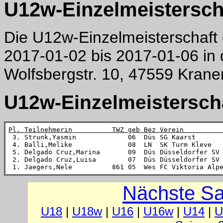
U12w-Einzelmeistersch
Die U12w-Einzelmeisterschaft
2017-01-02 bis 2017-01-06 in
Wolfsbergstr. 10, 47559 Krane
U12w-Einzelmeisterscha
Pl. Teilnehmerin          TWZ geb Bez Verein         

 3. Strunk,Yasmin             06  Düs SG Kaarst      
 4. Balli,Melike              08  LN  SK Turm Kleve  
 5. Delgado Cruz,Marina       09  Düs Düsseldorfer SV
 2. Delgado Cruz,Luisa        07  Düs Düsseldorfer SV
 1. Jaegers,Nele          861 05  Wes FC Viktoria Alp
Nächste Sa
U18
|
U18w
|
U16
|
U16w
|
U14
|
U