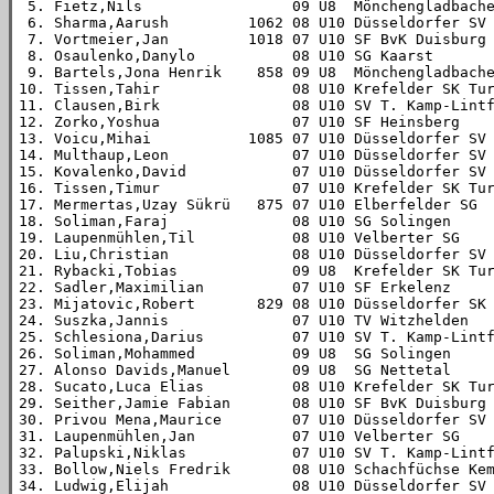
 5. Fietz,Nils                 09 U8  Mönchengladbache
 6. Sharma,Aarush         1062 08 U10 Düsseldorfer SV 
 7. Vortmeier,Jan         1018 07 U10 SF BvK Duisburg 
 8. Osaulenko,Danylo           08 U10 SG Kaarst       
 9. Bartels,Jona Henrik    858 09 U8  Mönchengladbache
10. Tissen,Tahir               08 U10 Krefelder SK Tur
11. Clausen,Birk               08 U10 SV T. Kamp-Lintf
12. Zorko,Yoshua               07 U10 SF Heinsberg    
13. Voicu,Mihai           1085 07 U10 Düsseldorfer SV 
14. Multhaup,Leon              07 U10 Düsseldorfer SV 
15. Kovalenko,David            07 U10 Düsseldorfer SV 
16. Tissen,Timur               07 U10 Krefelder SK Tur
17. Mermertas,Uzay Sükrü   875 07 U10 Elberfelder SG  
18. Soliman,Faraj              08 U10 SG Solingen     
19. Laupenmühlen,Til           08 U10 Velberter SG    
20. Liu,Christian              08 U10 Düsseldorfer SV 
21. Rybacki,Tobias             09 U8  Krefelder SK Tur
22. Sadler,Maximilian          07 U10 SF Erkelenz     
23. Mijatovic,Robert       829 08 U10 Düsseldorfer SK 
24. Suszka,Jannis              07 U10 TV Witzhelden   
25. Schlesiona,Darius          07 U10 SV T. Kamp-Lintf
26. Soliman,Mohammed           09 U8  SG Solingen     
27. Alonso Davids,Manuel       09 U8  SG Nettetal     
28. Sucato,Luca Elias          08 U10 Krefelder SK Tur
29. Seither,Jamie Fabian       08 U10 SF BvK Duisburg 
30. Privou Mena,Maurice        07 U10 Düsseldorfer SV 
31. Laupenmühlen,Jan           07 U10 Velberter SG    
32. Palupski,Niklas            07 U10 SV T. Kamp-Lintf
33. Bollow,Niels Fredrik       08 U10 Schachfüchse Kem
34. Ludwig,Elijah              08 U10 Düsseldorfer SV 