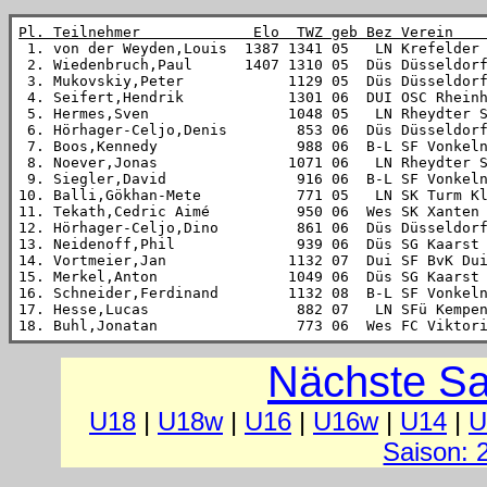
Pl. Teilnehmer             Elo  TWZ geb Bez Verein   

 1. von der Weyden,Louis  1387 1341 05   LN Krefelder
 2. Wiedenbruch,Paul      1407 1310 05  Düs Düsseldorf
 3. Mukovskiy,Peter            1129 05  Düs Düsseldorf
 4. Seifert,Hendrik            1301 06  DUI OSC Rheinh
 5. Hermes,Sven                1048 05   LN Rheydter S
 6. Hörhager-Celjo,Denis        853 06  Düs Düsseldorf
 7. Boos,Kennedy                988 06  B-L SF Vonkeln
 8. Noever,Jonas               1071 06   LN Rheydter S
 9. Siegler,David               916 06  B-L SF Vonkeln
10. Balli,Gökhan-Mete           771 05   LN SK Turm Kl
11. Tekath,Cedric Aimé          950 06  Wes SK Xanten 
12. Hörhager-Celjo,Dino         861 06  Düs Düsseldorf
13. Neidenoff,Phil              939 06  Düs SG Kaarst 
14. Vortmeier,Jan              1132 07  Dui SF BvK Dui
15. Merkel,Anton               1049 06  Düs SG Kaarst 
16. Schneider,Ferdinand        1132 08  B-L SF Vonkeln
17. Hesse,Lucas                 882 07   LN SFü Kempen
18. Buhl,Jonatan                773 06  Wes FC Viktor
Nächste Sa
U18
|
U18w
|
U16
|
U16w
|
U14
|
U
Saison: 