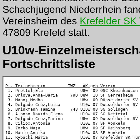
Schachjugend Niederrhein fan
Vereinsheim des
Krefelder SK
47809 Krefeld statt.
U10w-Einzelmeisterscha
Fortschrittsliste
Pl. Teilnehmerin         TWZ   AK geb Verein         

 1. Pröttel,Ela               U8w  09 OSC Rheinhausen
 2. Orlova,Anna-Daria     790 U8w  10 SF Gerresheim  
 3. Manoj,Medha               U8w  09 Düsseldorfer SV
 4. Delgado Cruz,Luisa        U10w 07 Düsseldorfer SV
 5. Brinkmann,Tamina      748 U10w 08 SG Solingen    
 6. Alonso Davids,Elena       U10w 07 SG Nettetal    
 7. Delgado Cruz,Marina       U8w  09 Düsseldorfer SV
 8. Ciliox,Antonia            U10w 07 SF Vonkeln     
 9. Zorko,Maja                U8w  09 SF Heinsberg   
10. Haufe,Annika              U10w 08 SF Vonkeln     
11. Rybacki,Maria             U10w 07 Krefelder SK Tu