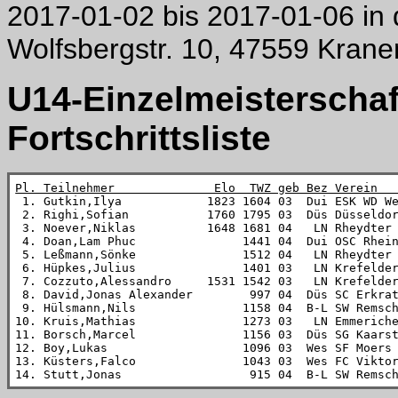
2017-01-02 bis 2017-01-06 in
Wolfsbergstr. 10, 47559 Krane
U14-Einzelmeisterschaf
Fortschrittsliste
Pl. Teilnehmer              Elo  TWZ geb Bez Verein  

 1. Gutkin,Ilya            1823 1604 03  Dui ESK WD W
 2. Righi,Sofian           1760 1795 03  Düs Düsseldor
 3. Noever,Niklas          1648 1681 04   LN Rheydter 
 4. Doan,Lam Phuc               1441 04  Dui OSC Rhein
 5. Leßmann,Sönke               1512 04   LN Rheydter 
 6. Hüpkes,Julius               1401 03   LN Krefelder
 7. Cozzuto,Alessandro     1531 1542 03   LN Krefelder
 8. David,Jonas Alexander        997 04  Düs SC Erkrat
 9. Hülsmann,Nils               1158 04  B-L SW Remsch
10. Kruis,Mathias               1273 03   LN Emmeriche
11. Borsch,Marcel               1156 03  Düs SG Kaarst
12. Boy,Lukas                   1096 03  Wes SF Moers 
13. Küsters,Falco               1043 03  Wes FC Viktor
14. Stutt,Jonas                  915 04  B-L SW Remsc