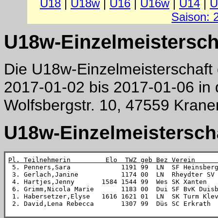
U18
|
U18w
|
U16
|
U16w
|
U14
|
U
Saison: 
U18w-Einzelmeistersch
Die U18w-Einzelmeisterschaft
2017-01-02 bis 2017-01-06 in
Wolfsbergstr. 10, 47559 Krane
U18w-Einzelmeisterscha
Pl. Teilnehmerin         Elo  TWZ geb Bez Verein     

 5. Penners,Sara             1191 99  LN  SF Heinsber
 3. Gerlach,Janine           1174 00  LN  Rheydter SV
 4. Hartjes,Jenny       1584 1544 99  Wes SK Xanten  
 6. Grimm,Nicola Marie       1183 00  Dui SF BvK Duis
 1. Habersetzer,Elyse   1616 1621 01  LN  SK Turm Kle
 2. David,Lena Rebecca       1307 99  Düs SC Erkrath 