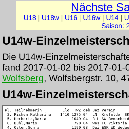
Nächste Sa
U18
|
U18w
|
U16
|
U16w
|
U14
|
U
Saison: 
U14w-Einzelmeistersch
Die U14w-Einzelmeisterschaft
fand 2017-01-02 bis 2017-01-
Wolfsberg
, Wolfsbergstr. 10, 
U14w-Einzelmeisterscha
Pl. Teilnehmerin         Elo  TWZ geb Bez Verein     

 2. Ricken,Katharina    1410 1275 04  LN  Krefelder S
 5. Herbertz,Daria           1049 04  B-L SW Remschei
 6. Buhl,Maris                790 04  Wes FC Viktoria
 4. Osten,Sonja              1190 03  Dui ESK WD Weda