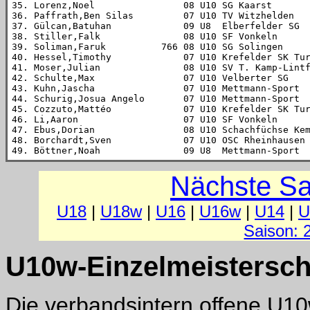
35. Lorenz,Noel                08 U10 SG Kaarst       
36. Paffrath,Ben Silas         07 U10 TV Witzhelden   
37. Gülcan,Batuhan             09 U8  Elberfelder SG  
38. Stiller,Falk               08 U10 SF Vonkeln      
39. Soliman,Faruk          766 08 U10 SG Solingen     
40. Hessel,Timothy             07 U10 Krefelder SK Tur
41. Moser,Julian               08 U10 SV T. Kamp-Lintf
42. Schulte,Max                07 U10 Velberter SG    
43. Kuhn,Jascha                07 U10 Mettmann-Sport  
44. Schurig,Josua Angelo       07 U10 Mettmann-Sport  
45. Cozzuto,Mattéo             07 U10 Krefelder SK Tur
46. Li,Aaron                   07 U10 SF Vonkeln      
47. Ebus,Dorian                08 U10 Schachfüchse Kem
48. Borchardt,Sven             07 U10 OSC Rheinhausen 
49. Böttner,Noah               09 U8  Mettmann-Sport 
Nächste Sa
U18
|
U18w
|
U16
|
U16w
|
U14
|
U
Saison: 
U10w-Einzelmeistersch
Die verbandsintern offene U10